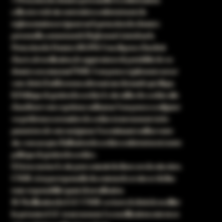
collectées via le site sont traitées conformément à la
réglementation en vigueur sur la protection des données
personnelles, notamment le Règlement Général sur la
Protection des Données (RGPD). Vous disposez d’un droit
d’accès, de rectification, de suppression et de portabilité de vos
données en contactant l’ASBL. Vous pouvez également exercer
votre droit à l’oubli en nous adressant une demande spécifique.
8. Politique de gestion des cookies Le site utilise des cookies afin
d’améliorer votre expérience utilisateur. Vous pouvez configurer
vos préférences en matière de cookies à tout moment via les
paramètres de votre navigateur. En continuant à utiliser notre
site, vous acceptez l'utilisation des cookies conformément à notre
politique de gestion des cookies.
9. Liens externes Le site peut contenir des liens vers des sites tiers.
L’ASBL n’est pas responsable du contenu de ces sites et décline
toute responsabilité quant à leur utilisation.
10. Modification des CGU L’ASBL se réserve le droit de modifier
les présentes CGU à tout moment. Les modifications entrent en